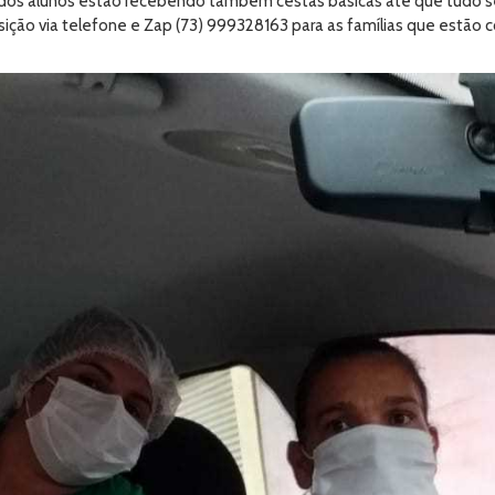
 dos alunos estão recebendo também cestas básicas até que tudo s
osição via telefone e Zap (73) 999328163 para as famílias que estã