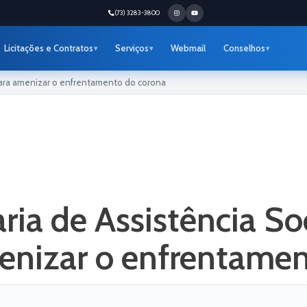
(73) 3283-3800
Licitações e Contratos
Serviços
Webmail
Conselhos
 para amenizar o enfrentamento do corona
ria de Assistência So
enizar o enfrentame