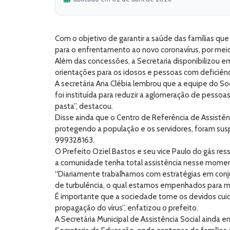
Com o objetivo de garantir a saúde das famílias que
para o enfrentamento ao novo coronavírus, por meio
Além das concessões, a Secretaria disponibilizou 
orientações para os idosos e pessoas com deficiênc
A secretária Ana Clébia lembrou que a equipe do Soc
foi instituída para reduzir a aglomeração de pess
pasta”, destacou.
Disse ainda que o Centro de Referência de Assistênc
protegendo a população e os servidores, foram sus
999328163.
O Prefeito Oziel Bastos e seu vice Paulo do gás re
a comunidade tenha total assistência nesse mome
“Diariamente trabalhamos com estratégias em conju
de turbulência, o qual estamos empenhados para mi
É importante que a sociedade tome os devidos cuid
propagação do vírus”, enfatizou o prefeito.
A Secretária Municipal de Assistência Social ainda 