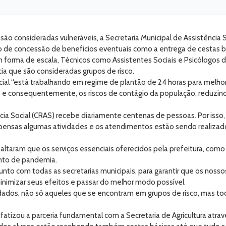
 são consideradas vulneráveis, a Secretaria Municipal de Assistência
 de concessão de benefícios eventuais como a entrega de cestas bá
em forma de escala, Técnicos como Assistentes Sociais e Psicólogos
ia que são consideradas grupos de risco.
ial “está trabalhando em regime de plantão de 24 horas para melhor g
oas e consequentemente, os riscos de contágio da população, reduzi
ia Social (CRAS) recebe diariamente centenas de pessoas. Por isso, 
pensas algumas atividades e os atendimentos estão sendo realizado
ssaltaram que os serviços essenciais oferecidos pela prefeitura, co
nto de pandemia.
nto com todas as secretarias municipais, para garantir que os nos
nimizar seus efeitos e passar do melhor modo possível.
ados, não só aqueles que se encontram em grupos de risco, mas todo
enfatizou a parceria fundamental com a Secretaria de Agricultura atr