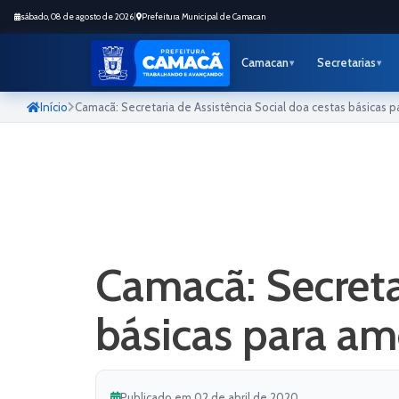
sábado, 08 de agosto de 2026
|
Prefeitura Municipal de Camacan
Camacan
Secretarias
Início
Camacã: Secretaria de Assistência Social doa cestas básicas
Camacã: Secreta
básicas para am
Publicado em 02 de abril de 2020