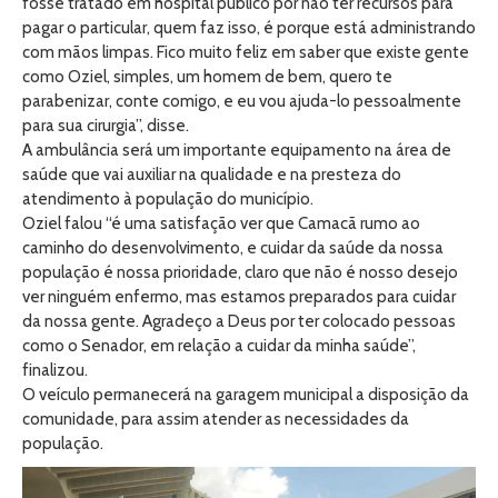
fosse tratado em hospital publico por não ter recursos para
pagar o particular, quem faz isso, é porque está administrando
com mãos limpas. Fico muito feliz em saber que existe gente
como Oziel, simples, um homem de bem, quero te
parabenizar, conte comigo, e eu vou ajuda-lo pessoalmente
para sua cirurgia”, disse.
A ambulância será um importante equipamento na área de
saúde que vai auxiliar na qualidade e na presteza do
atendimento à população do município.
Oziel falou “é uma satisfação ver que Camacã rumo ao
caminho do desenvolvimento, e cuidar da saúde da nossa
população é nossa prioridade, claro que não é nosso desejo
ver ninguém enfermo, mas estamos preparados para cuidar
da nossa gente. Agradeço a Deus por ter colocado pessoas
como o Senador, em relação a cuidar da minha saúde”,
finalizou.
O veículo permanecerá na garagem municipal a disposição da
comunidade, para assim atender as necessidades da
população.