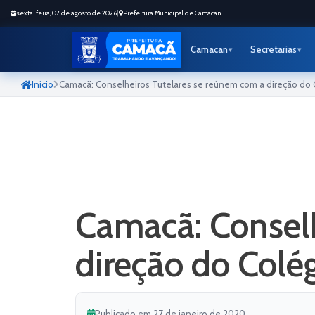
sexta-feira, 07 de agosto de 2026
|
Prefeitura Municipal de Camacan
Camacan
Secretarias
Início
Camacã: Conselheiros Tutelares se reúnem com a direção do 
Camacã: Conselh
direção do Colé
Publicado em 27 de janeiro de 2020