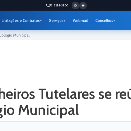
(73) 3283-3800
Licitações e Contratos
Serviços
Webmail
Conselhos
Colégio Municipal
eiros Tutelares se 
gio Municipal