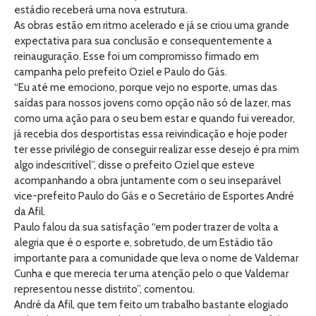
estádio receberá uma nova estrutura.
As obras estão em ritmo acelerado e já se criou uma grande
expectativa para sua conclusão e consequentemente a
reinauguração. Esse foi um compromisso firmado em
campanha pelo prefeito Oziel e Paulo do Gás.
“Eu até me emociono, porque vejo no esporte, umas das
saídas para nossos jovens como opção não só de lazer, mas
como uma ação para o seu bem estar e quando fui vereador,
já recebia dos desportistas essa reivindicação e hoje poder
ter esse privilégio de conseguir realizar esse desejo é pra mim
algo indescritível”, disse o prefeito Oziel que esteve
acompanhando a obra juntamente com o seu inseparável
vice-prefeito Paulo do Gás e o Secretário de Esportes André
da Afil.
Paulo falou da sua satisfação “em poder trazer de volta a
alegria que é o esporte e, sobretudo, de um Estádio tão
importante para a comunidade que leva o nome de Valdemar
Cunha e que merecia ter uma atenção pelo o que Valdemar
representou nesse distrito”, comentou.
André da Afil, que tem feito um trabalho bastante elogiado