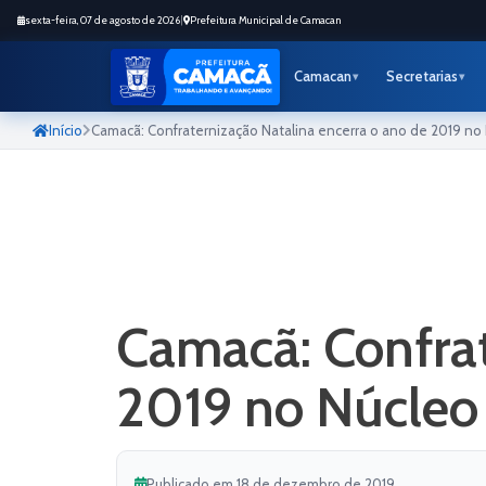
sexta-feira, 07 de agosto de 2026
|
Prefeitura Municipal de Camacan
Camacan
Secretarias
Início
Camacã: Confraternização Natalina encerra o ano de 2019 no N
Camacã: Confrat
2019 no Núcleo 
Publicado em 18 de dezembro de 2019