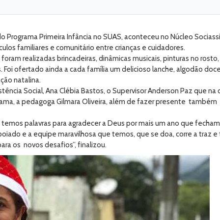
o Programa Primeira Infância no SUAS, aconteceu no Núcleo Sociassist
nculos familiares e comunitário entre crianças e cuidadores.
ram realizadas brincadeiras, dinâmicas musicais, pinturas no rosto, 
Foi ofertado ainda a cada família um delicioso lanche, algodão doce
ção natalina.
stência Social, Ana Clébia Bastos, o Supervisor Anderson Paz que n
ama, a pedagoga Gilmara Oliveira, além de fazer presente também t
ão temos palavras para agradecer a Deus por mais um ano que fecham
poiado e a equipe maravilhosa que temos, que se doa, corre a traz 
a os novos desafios”, finalizou.