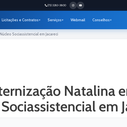
(73) 3283-3800
Licitações e Contratos
Serviços
Webmail
Conselhos
úcleo Sociassistencial em Jacareci
ernização Natalina e
Sociassistencial em J