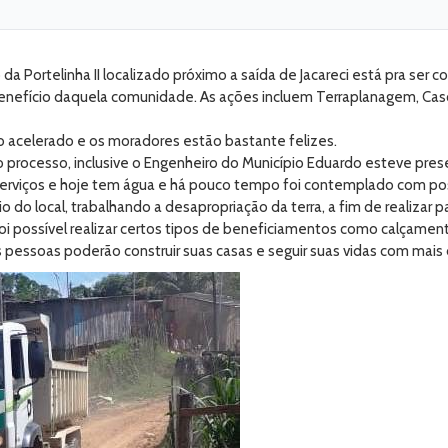
a Portelinha II localizado próximo a saída de Jacareci está pra ser
enefício daquela comunidade. As ações incluem Terraplanagem, Casc
 acelerado e os moradores estão bastante felizes.
rocesso, inclusive o Engenheiro do Município Eduardo esteve presen
serviços e hoje tem água e há pouco tempo foi contemplado com post
 do local, trabalhando a desapropriação da terra, a fim de realizar p
 foi possível realizar certos tipos de beneficiamentos como calçame
 pessoas poderão construir suas casas e seguir suas vidas com mais d