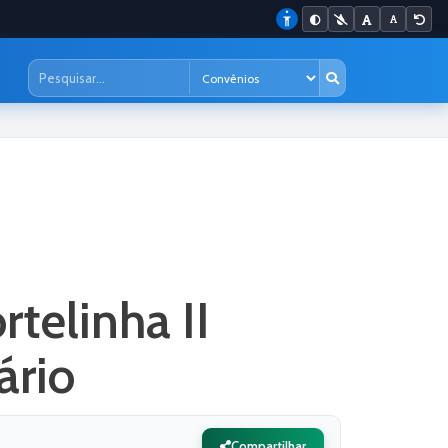
telinha II
ário
Compartilhar