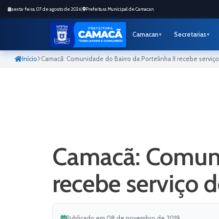
sexta-feira, 07 de agosto de 2026
|
Prefeitura Municipal de Camacan
Camacan
Secretarias
Início
Camacã: Comunidade do Bairro da Portelinha II recebe serviç
Camacã: Comunid
recebe serviço 
Publicado em 08 de novembro de 2019