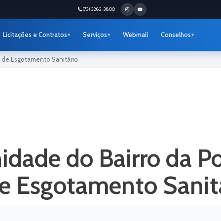
(73) 3283-3800
Licitações e Contratos
Serviços
Webmail
Conselhos
o de Esgotamento Sanitário
ade do Bairro da Por
de Esgotamento Sanit