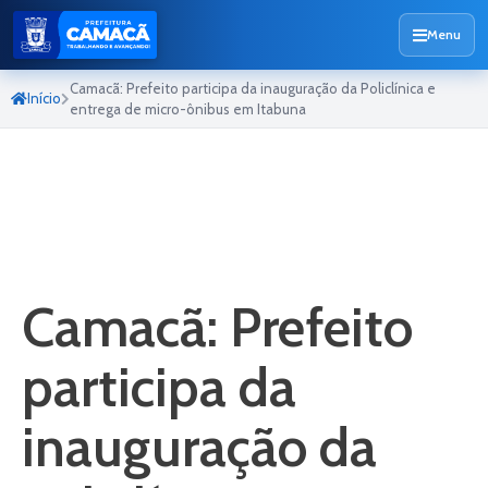
Menu
Camacã: Prefeito participa da inauguração da Policlínica e
Início
entrega de micro-ônibus em Itabuna
Camacã: Prefeito
participa da
inauguração da