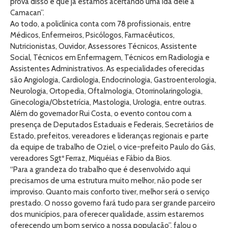
prova disso é que já estamos acertando uma ida dele à
Camacan”.
Ao todo, a policlínica conta com 78 profissionais, entre
Médicos, Enfermeiros, Psicólogos, Farmacêuticos,
Nutricionistas, Ouvidor, Assessores Técnicos, Assistente
Social, Técnicos em Enfermagem, Técnicos em Radiologia e
Assistentes Administrativos. As especialidades oferecidas
são Angiologia, Cardiologia, Endocrinologia, Gastroenterologia,
Neurologia, Ortopedia, Oftalmologia, Otorrinolaringologia,
Ginecologia/Obstetrícia, Mastologia, Urologia, entre outras.
Além do governador Rui Costa, o evento contou com a
presença de Deputados Estaduais e Federais, Secretários de
Estado, prefeitos, vereadores e lideranças regionais e parte
da equipe de trabalho de Oziel, o vice-prefeito Paulo do Gás,
vereadores Sgtº Ferraz, Miquéias e Fábio da Bios.
“Para a grandeza do trabalho que é desenvolvido aqui
precisamos de uma estrutura muito melhor, não pode ser
improviso. Quanto mais conforto tiver, melhor será o serviço
prestado. O nosso governo fará tudo para ser grande parceiro
dos municípios, para oferecer qualidade, assim estaremos
oferecendo um bom serviço a nossa população”, falou o