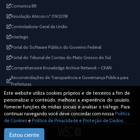
Comunica BR
Resolução Atricon nº 09/2018
Controladoria-Geral da União
Interlegis
Portal do Software Público do Governo Federal
Portal do Tribunal de Contas do Mato Grosso do Sul
Comprehensive Knowledge Archive Network – CKAN
Recomendações de Transparência e Governança Pública para
Prefeituras
Este website utiliza cookies próprios e de terceiros a fim de
personalizar o conteúdo, melhorar a experiência do usuário,
fornecer funções de mídias sociais e analisar o tráfego. Para
continuar navegando você deve concordar com nossa
Política
IBDM - Plataforma GEDDOEM
de Cookies
e
Política de Privacidade e Proteção de Dados
.
2026 - Todos os direitos reservados. Prefeitura Municipal de Camacan
Estou ciente