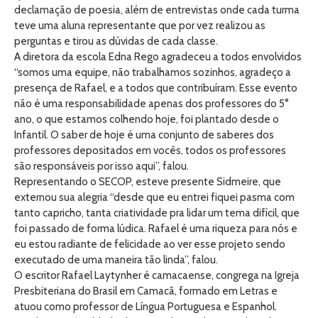
declamação de poesia, além de entrevistas onde cada turma
teve uma aluna representante que por vez realizou as
perguntas e tirou as dúvidas de cada classe.
A diretora da escola Edna Rego agradeceu a todos envolvidos
“somos uma equipe, não trabalhamos sozinhos, agradeço a
presença de Rafael, e a todos que contribuíram. Esse evento
não é uma responsabilidade apenas dos professores do 5°
ano, o que estamos colhendo hoje, foi plantado desde o
Infantil. O saber de hoje é uma conjunto de saberes dos
professores depositados em vocês, todos os professores
são responsáveis por isso aqui”, falou.
Representando o SECOP, esteve presente Sidmeire, que
externou sua alegria “desde que eu entrei fiquei pasma com
tanto capricho, tanta criatividade pra lidar um tema difícil, que
foi passado de forma lúdica. Rafael é uma riqueza para nós e
eu estou radiante de felicidade ao ver esse projeto sendo
executado de uma maneira tão linda”, falou.
O escritor Rafael Laytynher é camacaense, congrega na Igreja
Presbiteriana do Brasil em Camacã, formado em Letras e
atuou como professor de Língua Portuguesa e Espanhol.