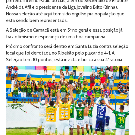
prefeito Interino Paulo do Gás, além do Secretário de Esporte
André da Afil e o presidente da Liga Jovelino Brito (Binha).
Nossa seleção até aqui tem sido orgulho pra população que
está sendo bem representada.
A Seleção de Camacã está em 5º no geral e essa posição já
traz otimismo e esperança de uma boa campanha.
Próximo confronto será dentro em Santa Luzia contra seleção
local que foi derrotada no Ribeirão pelo placar de 4×1. A
Seleção tem 10 pontos, está invicta e busca a sua 4ª vitória.