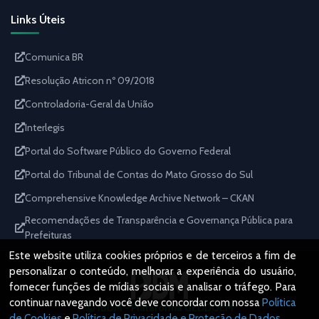
Links Úteis
Comunica BR
Resolução Atricon nº 09/2018
Controladoria-Geral da União
Interlegis
Portal do Software Público do Governo Federal
Portal do Tribunal de Contas do Mato Grosso do Sul
Comprehensive Knowledge Archive Network – CKAN
Recomendações de Transparência e Governança Pública para
Prefeituras
Este website utiliza cookies próprios e de terceiros a fim de
personalizar o conteúdo, melhorar a experiência do usuário,
fornecer funções de mídias sociais e analisar o tráfego. Para
continuar navegando você deve concordar com nossa
Política
IBDM - Plataforma GEDDOEM
de Cookies
e
Política de Privacidade e Proteção de Dados
.