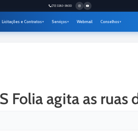
(73) 3283-3800
Licitações e Contratos
Serviços
Webmail
Conselhos
 Folia agita as ruas 