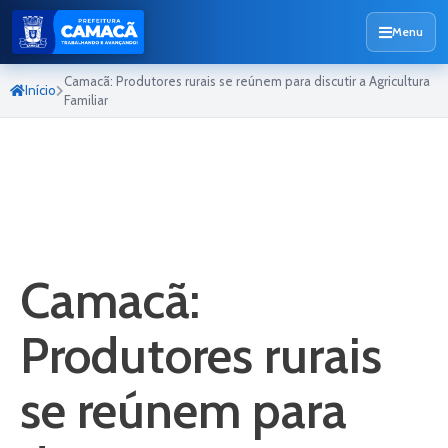
Menu
Camacã: Produtores rurais se reúnem para discutir a Agricultura
Início
Familiar
Camacã:
Produtores rurais
se reúnem para