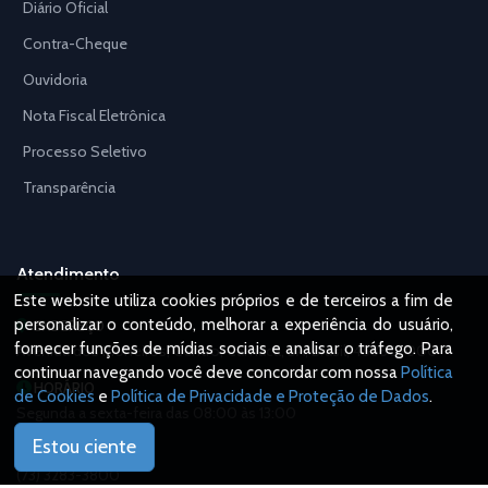
Diário Oficial
Contra-Cheque
Ouvidoria
Nota Fiscal Eletrônica
Processo Seletivo
Transparência
Atendimento
Este website utiliza cookies próprios e de terceiros a fim de
personalizar o conteúdo, melhorar a experiência do usuário,
ENDEREÇO
fornecer funções de mídias sociais e analisar o tráfego. Para
Avenida dos Pioneiros, Centro, Camacã, BA, Brasil, 45880-000
continuar navegando você deve concordar com nossa
Política
HORÁRIO
de Cookies
e
Política de Privacidade e Proteção de Dados
.
Segunda a sexta-feira das 08:00 às 13:00
Estou ciente
TELEFONE
(73) 3283-3800