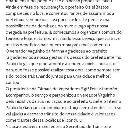
cidade em tudo, porque esse é o nosso propósito”, falou.
Ainda em fase de recuperação, o prefeito Oziel Bastos
compareceu no local e comentou “antes de assumirmos a
prefeitura, sempre passava por esse local e pensava na
possibilidade da derrubada do muro e logo após nossa
chegada na prefeitura, já começamos a organizar a compra do
terreno e hoje, estamos realizando esse serviço que vai trazer
muitos benefícios para quem mora próximo”, comentou.
O vereador Vaguinho da farinha agradeceu ao prefeito
“agradecemos a nossa gestão, na pessoa do prefeito interino
Paulo do gás que prontamente atendeu a minha indicação,
para que fosse possível realizar essa obra, como sempre tem
sido, todos trabalhando juntos para uma cidade melhor”,
contou.
O presidente da Câmara de Vereadores Sgtº Ferraz também
acompanhou o serviço e parabenizou o vereador Vaguinho
pela iniciativa da sua indicação e ao prefeito Oziel e o Interino
Paulo do Gás que não mediram esforços em atender, “isso só
vai ajudar a escoar o trânsito de nossa cidade e valorizar os
comerciantes dessa localidade”, concluiu.
Na ação, estiveram presentes o Secretário de Trânsito e