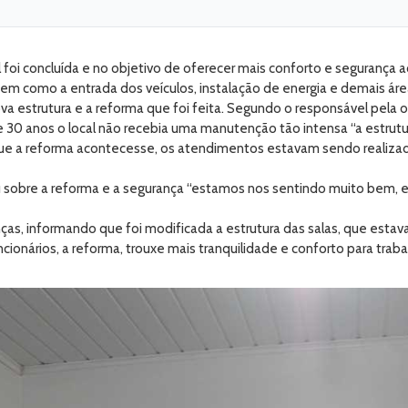
oi concluída e no objetivo de oferecer mais conforto e segurança aos
m como a entrada dos veículos, instalação de energia e demais áre
a estrutura e a reforma que foi feita. Segundo o responsável pela o
 30 anos o local não recebia uma manutenção tão intensa “a estrutur
ue a reforma acontecesse, os atendimentos estavam sendo realiza
sobre a reforma e a segurança “estamos nos sentindo muito bem, es
nças, informando que foi modificada a estrutura das salas, que est
ários, a reforma, trouxe mais tranquilidade e conforto para trabal