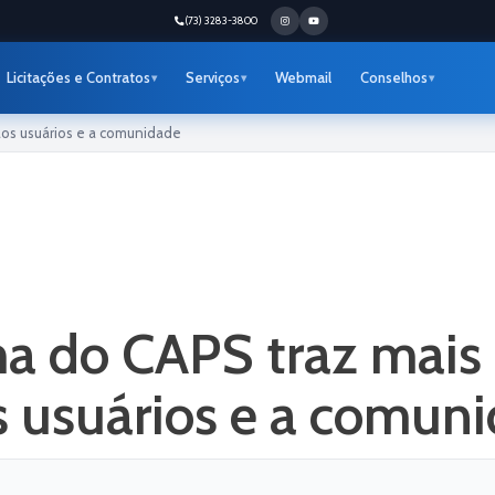
(73) 3283-3800
Licitações e Contratos
Serviços
Webmail
Conselhos
os usuários e a comunidade
a do CAPS traz mais 
 usuários e a comun