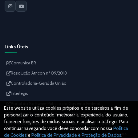
Links Úteis
Comunica BR
Resolução Atricon nº 09/2018
Controladoria-Geral da União
Interlegis
Portal do Software Público do Governo Federal
Este website utiliza cookies próprios e de terceiros a fim de
Portal do Tribunal de Contas do Mato Grosso do Sul
personalizar o conteúdo, melhorar a experiência do usuário,
fornecer funções de mídias sociais e analisar o tráfego. Para
Comprehensive Knowledge Archive Network – CKAN
continuar navegando você deve concordar com nossa
Política
Recomendações de Transparência e Governança Pública para
de Cookies
e
Política de Privacidade e Proteção de Dados
.