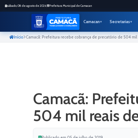
sábado, 08 de agosto de 2026
|
Prefeitura Municipal de Camacan
Camacan
Secretarias
Início
Camacã: Prefeitura recebe cobrança de precatório de 504 mil
Camacã: Prefeit
504 mil reais d
Publicado em 05 de julho de 2019