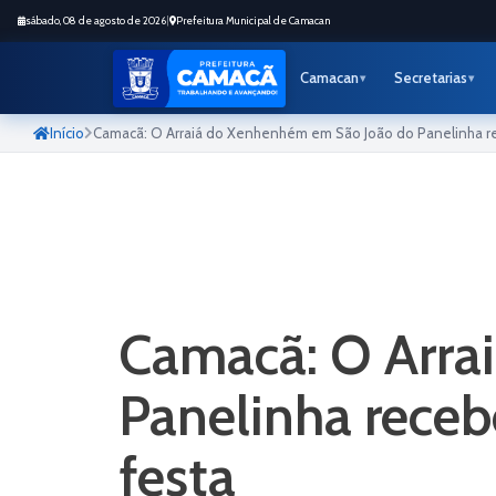
sábado, 08 de agosto de 2026
|
Prefeitura Municipal de Camacan
Camacan
Secretarias
Início
Camacã: O Arraiá do Xenhenhém em São João do Panelinha rec
Camacã: O Arra
Panelinha receb
festa