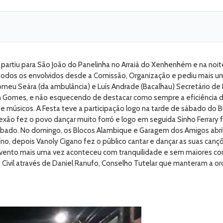
 partiu para São João do Panelinha no Arraiá do Xenhenhém e na noit
a todos os envolvidos desde a Comissão, Organização e pediu mais u
omeu Seára (da ambulância) e Luís Andrade (Bacalhau) Secretário d
on Gomes, e não esquecendo de destacar como sempre a eficiência da
e músicos. A Festa teve a participação logo na tarde de sábado do 
exão fez o povo dançar muito forró e logo em seguida Sinho Ferrary
ábado. No domingo, os Blocos Alambique e Garagem dos Amigos abril
no, depois Vanoly Cigano fez o público cantar e dançar as suas can
ento mais uma vez aconteceu com tranquilidade e sem maiores confli
a Civil através de Daniel Ranufo, Conselho Tutelar que manteram a