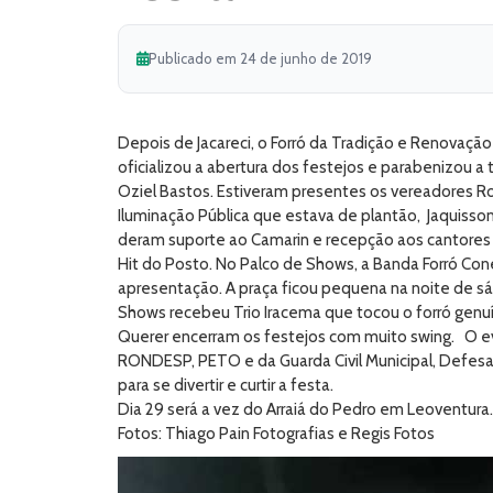
Publicado em 24 de junho de 2019
Depois de Jacareci, o Forró da Tradição e Renovação
oficializou a abertura dos festejos e parabenizou 
Oziel Bastos. Estiveram presentes os vereadores R
Iluminação Pública que estava de plantão, Jaquiss
deram suporte ao Camarin e recepção aos cantores 
Hit do Posto. No Palco de Shows, a Banda Forró Con
apresentação. A praça ficou pequena na noite de s
Shows recebeu Trio Iracema que tocou o forró genuí
Querer encerram os festejos com muito swing. O ev
RONDESP, PETO e da Guarda Civil Municipal, Defes
para se divertir e curtir a festa.
Dia 29 será a vez do Arraiá do Pedro em Leoventura.
Fotos: Thiago Pain Fotografias e Regis Fotos