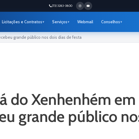
(73) 3283-3800
Licitações e Contratos
Serviços
Webmail
Conselhos
ebeu grande público nos dois dias de festa
iá do Xenhenhém em 
eu grande público nos