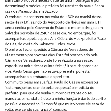
Entretanto, houve a necessidade de uma internação e por
determinação médica, o prefeito foi transferido para a Santa
casa de Misericórdia em Salvador.
O embarque aconteceu por volta de 1: 30h da manhã dessa
sexta-feira (31), saindo do Aeroporto de Ilhéus em uma UTI
aérea cedida pelo Governo do Estado, o mesmo chegou em
Salvador por volta de 2:40h desse dia. No embarque, foi
acompanhado pela esposa Ana Clébia, do vice-prefeito Paulo
do Gás, do chefe do Gabinete Eudes Rocha.
O prefeito fez um pedido a Câmara de Vereadores de
afastamento por noventa dias. Este foi protocolado pela
Câmara de Vereadores, onde foi realizada uma sessão
especial na noite dessa quinta feira (31) para dar posse ao
vice, Paulo César que não estava presente, por estar
acompanhado o embarque do prefeito.
Com muito pesar em sua fala, Paulo do Gás se expressou
“estamos juntos, orando pela recuperação imediata do
prefeito, para que ele venha cumprir o restante do seu
mandato, o mandato é dele, a minha função é dar todo auxílio
possível e necessário. Temos fé que muito breve ele está de
volta, exercendo sua função”, concluiu.