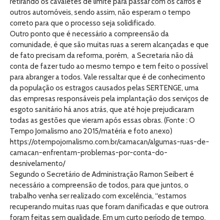
retirando os cavaletes de limite para passar com os carros e
outros automóveis, sendo assim, não esperam o tempo
correto para que o processo seja solidificado.
Outro ponto que é necessário a compreensão da
comunidade, é que são muitas ruas a serem alcançadas e que
de fato precisam da reforma, porém, a Secretaria não dá
conta de fazer tudo ao mesmo tempo e tem feito o possível
para abranger a todos. Vale ressaltar que é de conhecimento
da população os estragos causados pelas SERTENGE, uma
das empresas responsáveis pela implantação dos serviços de
esgoto sanitário há anos atrás, que até hoje prejudicaram
todas as gestões que vieram após essas obras. (Fonte : O
Tempo Jornalismo ano 2015/matéria e foto anexo)
https://otempojornalismo.com.br/camacan/algumas-ruas-de-
camacan-enfrentam-problemas-por-conta-do-
desnivelamento/
Segundo o Secretário de Administração Ramon Seibert é
necessário a compreensão de todos, para que juntos, o
trabalho venha ser realizado com excelência, “estamos
recuperando muitas ruas que foram danificadas e que outrora
foram feitas sem qualidade. Em um curto período de tempo,