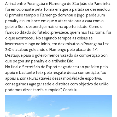
A final entre Porangaba e Flamengo de São João do Panelinha
foi emocionante pela forma em que a partida se desenrolou.
O primeiro tempo o Flamengo dominou o jogo, perdeu um
penalty e num lance em que o atacante cara a cara com o
goleiro Son, desperdiço mais uma oportunidade. Como o
famoso ditado do futebol prevalece, quem não faz, toma, foi
o que aconteceu. No segundo tempos as coisas se
inverteram e logo no início, em dez minutos o Porangaba fez
2×0 e acabou goleando o Flamengo pelo placar de 4×1.
Destaque para o goleiro menos vazado da competição Son
que pegou um penalty e o artilheiro Éric.
No final o Secretário de Esporte agradeceu ao prefeito pelo
apoio e bastante feliz pelo resgate dessa competição, “ao
apoiar a Zona Rural através dessa modalidade esportiva,
conseguimos agregar sede e distritos com objetivo de união,
podemos dizer, tarefa cumprida”, Concluiu.