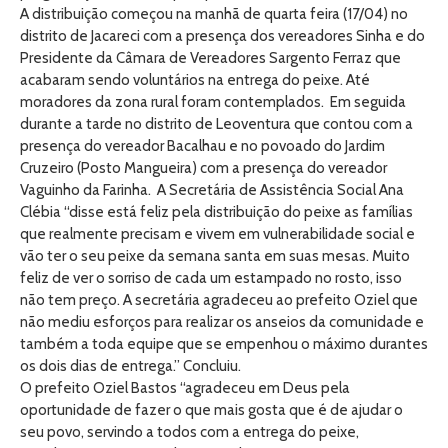
A distribuição começou na manhã de quarta feira (17/04) no
distrito de Jacareci com a presença dos vereadores Sinha e do
Presidente da Câmara de Vereadores Sargento Ferraz que
acabaram sendo voluntários na entrega do peixe. Até
moradores da zona rural foram contemplados. Em seguida
durante a tarde no distrito de Leoventura que contou com a
presença do vereador Bacalhau e no povoado do Jardim
Cruzeiro (Posto Mangueira) com a presença do vereador
Vaguinho da Farinha. A Secretária de Assistência Social Ana
Clébia “disse está feliz pela distribuição do peixe as famílias
que realmente precisam e vivem em vulnerabilidade social e
vão ter o seu peixe da semana santa em suas mesas. Muito
feliz de ver o sorriso de cada um estampado no rosto, isso
não tem preço. A secretária agradeceu ao prefeito Oziel que
não mediu esforços para realizar os anseios da comunidade e
também a toda equipe que se empenhou o máximo durantes
os dois dias de entrega.” Concluiu.
O prefeito Oziel Bastos “agradeceu em Deus pela
oportunidade de fazer o que mais gosta que é de ajudar o
seu povo, servindo a todos com a entrega do peixe,