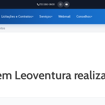
(73) 3283-3800
Licitações e Contratos
Serviços
Webmail
Conselhos
ntos
em Leoventura realiza