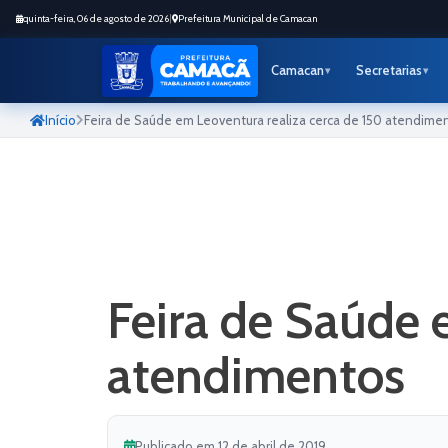
quinta-feira, 06 de agosto de 2026
|
Prefeitura Municipal de Camacan
Camacan
Secretarias
Início
Feira de Saúde em Leoventura realiza cerca de 150 atendime
Feira de Saúde 
atendimentos
Publicado em 12 de abril de 2019