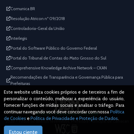
Comunica BR
Resolução Atricon nº 09/2018
Controladoria-Geral da União
Interlegis
Portal do Software Público do Governo Federal
Portal do Tribunal de Contas do Mato Grosso do Sul
Comprehensive Knowledge Archive Network – CKAN
Recomendações de Transparência e Governança Pública para
Prefeituras
Este website utiliza cookies próprios e de terceiros a fim de
personalizar o conteúdo, melhorar a experiência do usuário,
fornecer funções de mídias sociais e analisar o tráfego. Para
continuar navegando você deve concordar com nossa
Política
IBDM - Plataforma GEDDOEM
de Cookies
e
Política de Privacidade e Proteção de Dados
.
2026 - Todos os direitos reservados. Prefeitura Municipal de Camacan
Estou ciente