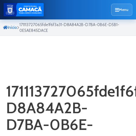
Menu
171113727065fde1f6f3a31-D8A84A2B-D7BA-0B6E-D5B1-
Início
0E5AE845DACE
171113727065fde1f6
D8A84A2B-
D7BA-0B6E-