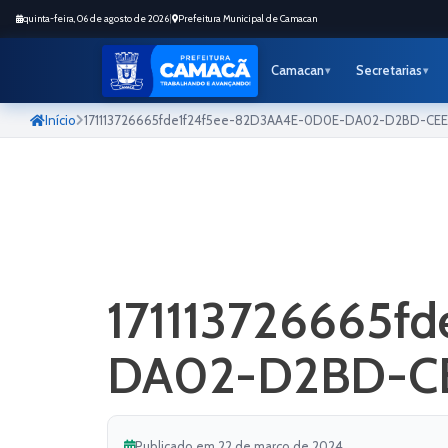
quinta-feira, 06 de agosto de 2026
|
Prefeitura Municipal de Camacan
Camacan
Secretarias
Início
171113726665fde1f24f5ee-82D3AA4E-0D0E-DA02-D2BD-C
171113726665f
DA02-D2BD-C
Publicado em 22 de março de 2024