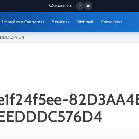
(73) 3283-3800
Licitações e Contratos
Serviços
Webmail
Conselhos
EEDDDC576D4
de1f24f5ee-82D3AA
EEDDDC576D4