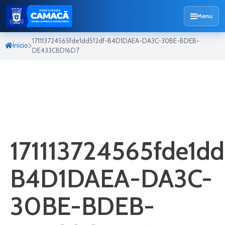
Menu
171113724565fde1dd512df-B4D1DAEA-DA3C-30BE-BDEB-
Início
DE433CBD16D7
171113724565fde1dd
B4D1DAEA-DA3C-
30BE-BDEB-