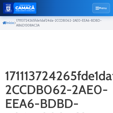
Menu
171113724265fde1daf24da-2CCDB062-2AE0-EEA6-BDBD-
Início
A86D1308AC3A
171113724265fde1d
2CCDB062-2AE0-
EEA6-BDBD-