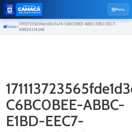
Menu
171113723565fde1d3e7a74-C6BC0BEE-ABBC-E1BD-EEC7-
Início
A18EEA3342AB
171113723565fde1d3
C6BC0BEE-ABBC-
E1BD-EEC7-