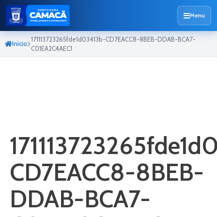
Menu
171113723265fde1d03413b-CD7EACC8-8BEB-DDAB-BCA7-
Início
C01EA2C4AEC1
171113723265fde1d
CD7EACC8-8BEB-
DDAB-BCA7-