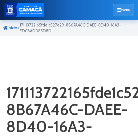
Menu
171113722165fde1c527e29-8B67A46C-DAEE-8D40-16A3-
Início
EDCBAD085D8D
171113722165fde1c5
8B67A46C-DAEE-
8D40-16A3-