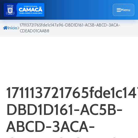
Menu
171113721765fde1c147a96-DBD1D161-AC5B-ABCD-3ACA-
Início
CDEAD01CAAB8
171113721765fde1c1
DBD1D161-AC5B-
ABCD-3ACA-