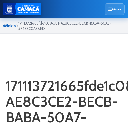
Menu
171113721665fde1c08cc81-AE8C3CE2-BECB-BABA-50A7-
Início
574EEC0AEBED
171113721665fde1c0
AE8C3CE2-BECB-
BABA-50A7-