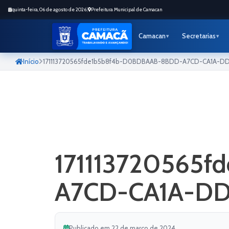
quinta-feira, 06 de agosto de 2026
|
Prefeitura Municipal de Camacan
Camacan
Secretarias
Início
171113720565fde1b5b8f4b-D0BDBAAB-8BDD-A7CD-CA1A-D
171113720565
A7CD-CA1A-D
Publicado em 22 de março de 2024