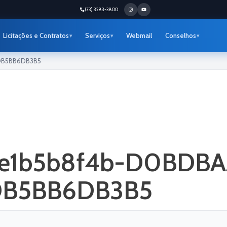
(73) 3283-3800
Licitações e Contratos
Serviços
Webmail
Conselhos
DB5BB6DB3B5
fde1b5b8f4b-D0BDB
DB5BB6DB3B5