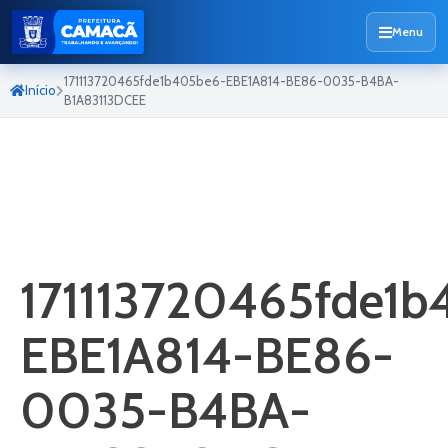
Menu
171113720465fde1b405be6-EBE1A814-BE86-0035-B4BA-
Início
B1A83113DCEE
171113720465fde1
EBE1A814-BE86-
0035-B4BA-