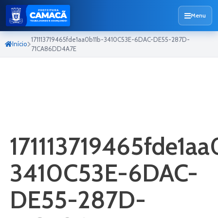
Menu
171113719465fde1aa0b11b-3410C53E-6DAC-DE55-287D-
Início
71CA86DD4A7E
171113719465fde1aa
3410C53E-6DAC-
DE55-287D-