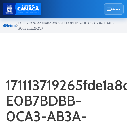
Menu
171113719265fde1a8d9b69-E0B7BDBB-0CA3-AB3A-C3AE-
Início
3CC3ECE252C7
171113719265fde1a
E0B7BDBB-
0CA3-AB3A-