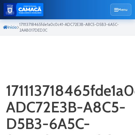
Menu
171113718465fde1a0c0c41-ADC72E3B-A8C5-D5B3-6A5C-
Início
2AAB017DED3C
171113718465fde1a
ADC72E3B-A8C5-
D5B3-6A5C-