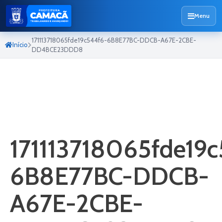
Menu
171113718065fde19c544f6-6B8E77BC-DDCB-A67E-2CBE-
Início
DD4BCE23DDD8
171113718065fde19
6B8E77BC-DDCB-
A67E-2CBE-