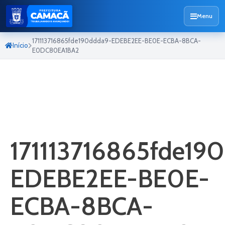
Menu
171113716865fde190ddda9-EDEBE2EE-BE0E-ECBA-8BCA-
Início
E0DC80EA1BA2
171113716865fde19
EDEBE2EE-BE0E-
ECBA-8BCA-