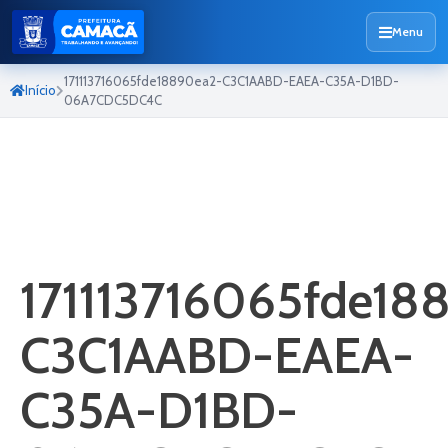
Menu
171113716065fde18890ea2-C3C1AABD-EAEA-C35A-D1BD-
Início
06A7CDC5DC4C
171113716065fde18
C3C1AABD-EAEA-
C35A-D1BD-