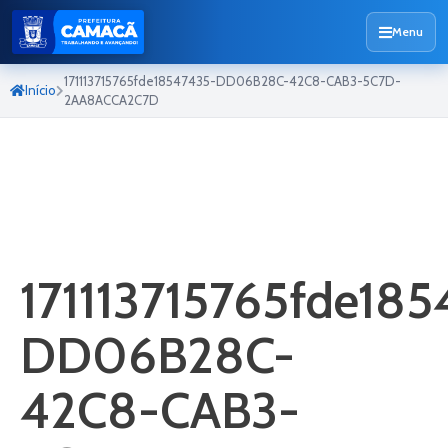
Menu
171113715765fde18547435-DD06B28C-42C8-CAB3-5C7D-
Início
2AA8ACCA2C7D
171113715765fde18
DD06B28C-
42C8-CAB3-