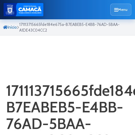
Menu
171113715665fde184e675a-B7EABEB5-E4BB-76AD-5BAA-
Início
A1DE43C04CC2
171113715665fde18
B7EABEB5-E4BB-
76AD-5BAA-