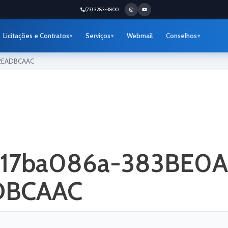
(73) 3283-3800
Licitações e Contratos
Serviços
Webmail
Conselhos
42EADBCAAC
fde17ba086a-383BE0
DBCAAC