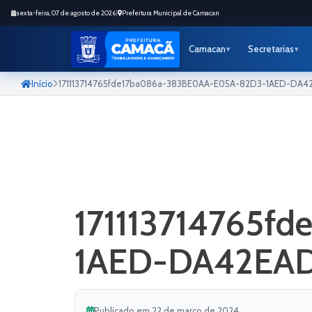
sexta-feira, 07 de agosto de 2026
|
Prefeitura Municipal de Camacan
Camacan
Secretarias
Início
171113714765fde17ba086a-383BE0AA-E05A-82D3-1AED-DA
171113714765
1AED-DA42EA
Publicado em 22 de março de 2024