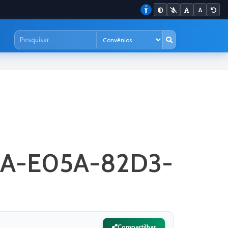
AA-E05A-82D3-
Compartilhar