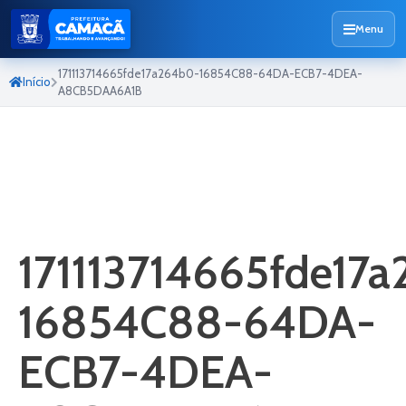
Menu
171113714665fde17a264b0-16854C88-64DA-ECB7-4DEA-
Início
A8CB5DAA6A1B
171113714665fde17
16854C88-64DA-
ECB7-4DEA-