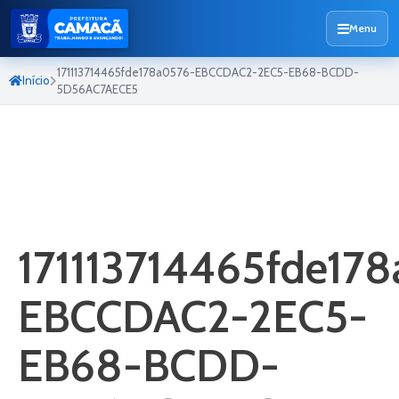
Menu
171113714465fde178a0576-EBCCDAC2-2EC5-EB68-BCDD-
Início
5D56AC7AECE5
171113714465fde17
EBCCDAC2-2EC5-
EB68-BCDD-