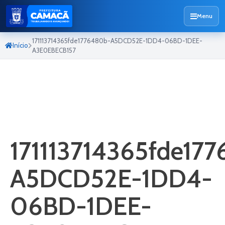
Menu
171113714365fde1776480b-A5DCD52E-1DD4-06BD-1DEE-
Início
A3E0EBECB157
171113714365fde17
A5DCD52E-1DD4-
06BD-1DEE-