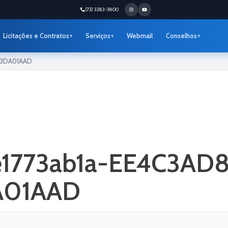
(73) 3283-3800
Licitações e Contratos
Serviços
Webmail
Conselhos
D3DA01AAD
de1773ab1a-EE4C3A
A01AAD