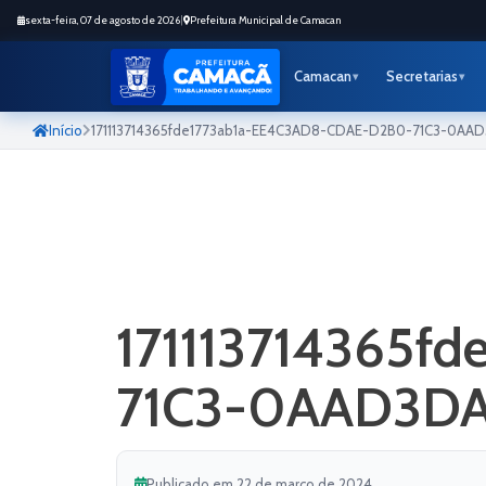
sexta-feira, 07 de agosto de 2026
|
Prefeitura Municipal de Camacan
Camacan
Secretarias
Início
171113714365fde1773ab1a-EE4C3AD8-CDAE-D2B0-71C3-0AA
171113714365f
71C3-0AAD3D
Publicado em 22 de março de 2024