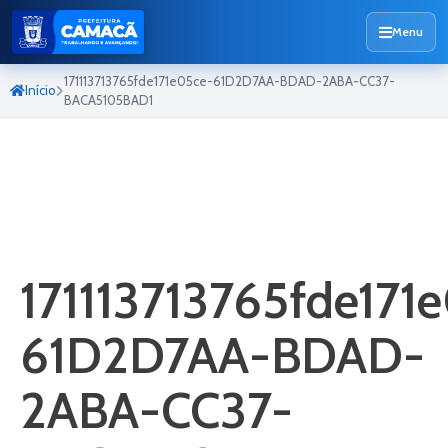
Menu
171113713765fde171e05ce-61D2D7AA-BDAD-2ABA-CC37-
Início
BACA5105BAD1
171113713765fde171
61D2D7AA-BDAD-
2ABA-CC37-