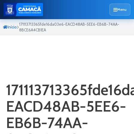
Menu
171113713365fde16da03e6-EACD48AB-5EE6-EB6B-74AA-
Início
8BCE6A4CB1EA
171113713365fde16
EACD48AB-5EE6-
EB6B-74AA-